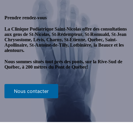
Prendre rendez-vous
La Clinique Podiatrique Saint-Nicolas offre des consultations
aux gens de St-Nicolas, St-Rédempteur, St-Romuald, St-Jean
Chrysostome, Lévis, Charny, St-Étienne, Québec, Saint-
Apollinaire, St-Antoine-de-Tilly, Lotbinière, la Beauce et les
alentours.
Nous sommes situés tout près des ponts, sur la Rive-Sud de
Québec, à 200 mètres du Pont de Québec!
Nous contacter