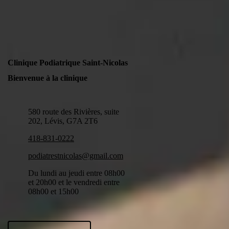
Clinique Podiatrique Saint-Nicolas
Bienvenue à la clinique
580 route des Rivières, suite
202, Lévis, G7A 2T6
418-831-0222
podiatrestnicolas@gmail.com
Du lundi au jeudi entre 08h00
et 20h00 et le vendredi entre
08h00 et 15h00