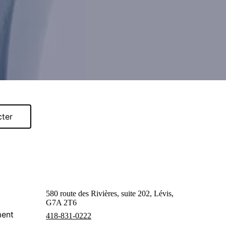
cter
580 route des Rivières, suite 202, Lévis,
G7A 2T6
ment
418-831-0222