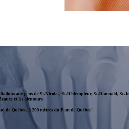
ultations aux gens de St-Nicolas, St-Rédempteur, St-Romuald, St-
Beauce et les alentours.
-Sud de Québec, à 200 mètres du Pont de Québec!