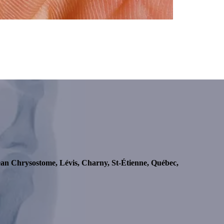
Jean Chrysostome, Lévis, Charny, St-Étienne, Québec,