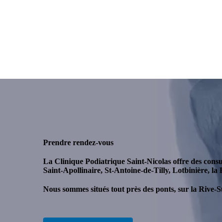
Prendre rendez-vous
La Clinique Podiatrique Saint-Nicolas offre des cons
Saint-Apollinaire, St-Antoine-de-Tilly, Lotbinière, la 
Nous sommes situés tout près des ponts, sur la Rive